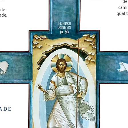
de
cami
 de
qual 
ade,
ADE