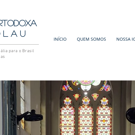
Ortodoxa
 l a u
INÍCIO
QUEM SOMOS
NOSSA I
ália para o Brasil
nas