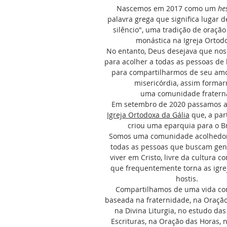
Nascemos em 2017 como um
he
palavra grega que significa lugar d
silêncio", uma tradição de oração 
monástica na Igreja Ortod
No entanto, Deus desejava que no
para acolher a todas as pessoas de
para compartilharmos de seu amo
misericórdia, assim forma
uma comunidade fratern
Em setembro de 2020 passamos a 
Igreja Ortodoxa da Gália
que, a part
criou uma eparquia para o B
Somos uma comunidade acolhedora
todas as pessoas que buscam ge
viver em Cristo, livre da cultura 
que frequentemente torna as igre
hostis.
Compartilhamos de uma vida co
baseada na fraternidade, na Oração
na Divina Liturgia, no estudo da
Escrituras, na Oração das Horas, n