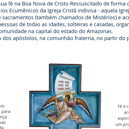
ua fé na Boa Nova de Cristo Ressuscitado de forma c
os Ecumênicos da Igreja Cristã indivisa - aquela Ig
ete sacramentos (também chamados de Mistérios) e ac
essoas de todas as idades, solteiras e casadas, or
omunidade na capital do estado do Amazonas.
os apóstolos, na comunhão fraterna, no partir do pã
nos
Fé e 
r para
ac
ença
espir
uas
um pro
da