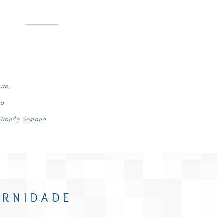
rte,
so
 Grande Semana
ERNIDADE