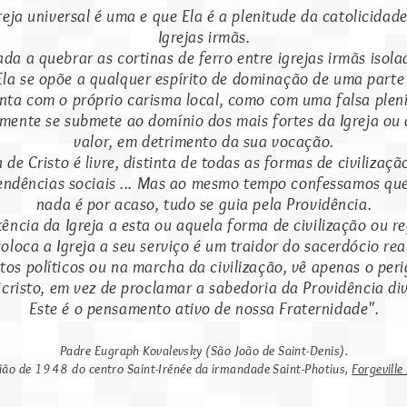
a universal é uma e que Ela é a plenitude da catolicidade,
Igrejas irmãs.
a a quebrar as cortinas de ferro entre igrejas irmãs isolad
Ela se opõe a qualquer espírito de dominação de uma parte 
ta com o próprio carisma local, como com uma falsa pleni
ente se submete ao domínio dos mais fortes da Igreja ou q
valor, em detrimento da sua vocação.
e Cristo é livre, distinta de todas as formas de civilizaçã
 tendências sociais ... Mas ao mesmo tempo confessamos que
nada é por acaso, tudo se guia pela Providência.
ncia da Igreja a esta ou aquela forma de civilização ou r
coloca a Igreja a seu serviço é um traidor do sacerdócio rea
s políticos ou na marcha da civilização, vê apenas o peri
icristo, em vez de proclamar a sabedoria da Providência div
Este é o pensamento ativo de nossa Fraternidade".
Padre Eugraph Kovalevsky (São João de Saint-Denis).
ião de 1948 do centro Saint-Irénée da irmandade Saint-Photius,
Forgeville