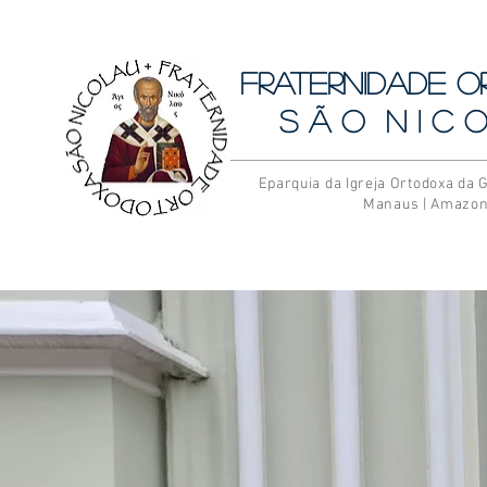
Fraternidade 
S ã o N i c o
Eparquia da Igreja Ortodoxa da G
Manaus | Amazo