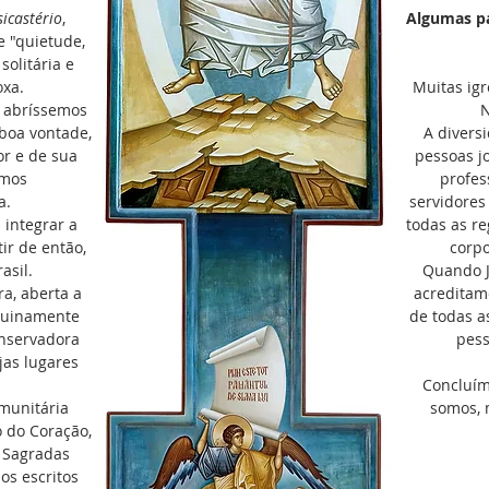
sicastério
,
Algumas pa
e "quietude,
solitária e
oxa.
Muitas igr
s abríssemos
N
 boa vontade,
A divers
r e de sua
pessoas jo
rmos
profes
a.
servidores
integrar a
todas as re
ir de então,
corpo
rasil.
Quando Je
, aberta a
acreditamo
nuinamente
de todas a
conservadora
pess
jas lugares
Concluím
munitária
somos, 
 do Coração,
s Sagradas
os escritos